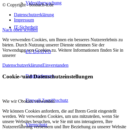
Videoüberwachung
© Copyright - bosbach-it.de
Datenschutzerklärung
Impressum
IT-Sicherheit
Nach oben scrollen
Wir verwenden Cookies, um Ihnen ein besseres Nutzererlebnis zu
bieten. Durch Nutzung unserer Dienste stimmen Sie der
Verwendung von Cookies zu. Weitere Informationen finden Sie in
EU DS-GVO
unserer
Datenschutzerklärung
Einverstanden
Cookie- und Datenschutzeinstellungen
Datensicherung
Firewall Zugriffsschutz
Wie wir Cookies verwenden
Wir können Cookies anfordern, die auf Ihrem Gerät eingestellt
werden. Wir verwenden Cookies, um uns mitzuteilen, wenn Sie
unsere Websites besuchen, wie Sie mit uns interagieren, Ihre
Virenschutz
Nutzererfahrung verbessern und Ihre Beziehung zu unserer Website