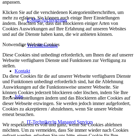
anpassen.
Klicken Sie auf die verschiedenen Kategorienüberschriften, um
mehr zu erfahren. Sie können auch einige Ihrer Einstellungen
E-Mail-Archivierung
ändern. Beachten Sie, dass das Blockieren einiger Arten von
Cookies Auswirkungen auf Ihre Erfahrung auf unseren Websites
und auf die Dienste haben kann, die wir anbieten können.
Notwendige Website Cookies
Verschlüsselung
Diese Cookies sind unbedingt erforderlich, um Ihnen die auf unserer
Webseite verfügbaren Dienste und Funktionen zur Verfügung zu
stellen.
Kontakt
Da diese Cookies für die auf unserer Webseite verfügbaren Dienste
und Funktionen unbedingt erforderlich sind, hat die Ablehnung
Auswirkungen auf die Funktionsweise unserer Webseite. Sie
können Cookies jederzeit blockieren oder löschen, indem Sie Ihre
Jobs
Browsereinstellungen ändern und das Blockieren aller Cookies auf
dieser Webseite erzwingen. Sie werden jedoch immer aufgefordert,
Cookies zu akzeptieren / abzulehnen, wenn Sie unsere Website
erneut besuchen.
IT-Techniker/in Managed Services
Wir respektieren es voll und ganz, wenn Sie Cookies ablehnen
möchten. Um zu vermeiden, dass Sie immer wieder nach Cookies
gefragt werden, erlauben Sie uns bitte, einen Cookie für Ihre