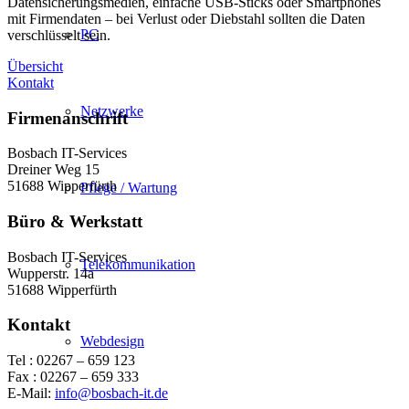
Datensicherungsmedien, einfache USB-Sticks oder Smartphones
mit Firmendaten – bei Verlust oder Diebstahl sollten die Daten
PC
verschlüsselt sein.
Übersicht
Kontakt
Netzwerke
Firmenanschrift
Bosbach IT-Services
Dreiner Weg 15
51688 Wipperfürth
Pflege / Wartung
Büro & Werkstatt
Bosbach IT-Services
Telekommunikation
Wupperstr. 14a
51688 Wipperfürth
Kontakt
Webdesign
Tel : 02267 – 659 123
Fax : 02267 – 659 333
E-Mail:
info@bosbach-it.de